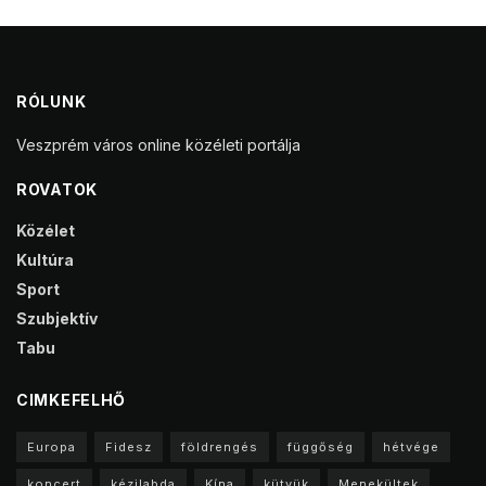
RÓLUNK
Veszprém város online közéleti portálja
ROVATOK
Közélet
Kultúra
Sport
Szubjektív
Tabu
CIMKEFELHŐ
Europa
Fidesz
földrengés
függőség
hétvége
koncert
kézilabda
Kína
kütyük
Menekültek