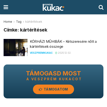
Home
Tag
kártérítések
Címke:
kártérítések
KÓRHÁZI MŰHIBÁK – Kétszeresére nőtt a
kártérítések összege
VESZPREMKUKAC
2025.12.02.
TÁMOGASD MOST
A VESZPRÉM KUKACOT
TÁMOGATOM