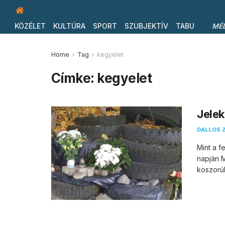
KÖZÉLET
KULTÚRA
SPORT
SZUBJEKTÍV
TABU
MÉ
Home
Tag
kegyelet
Címke:
kegyelet
Jelek
DALLOS 
Mint a f
napján M
koszorúb