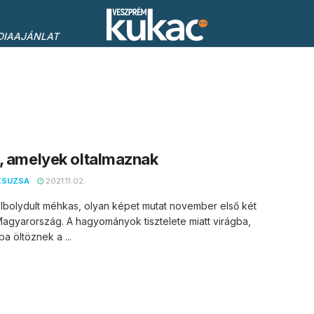
DIAAJÁNLAT
, amelyek oltalmaznak
ZSUZSA
2021.11.02.
elbolydult méhkas, olyan képet mutat november első két
agyarország. A hagyományok tisztelete miatt virágba,
a öltöznek a ...