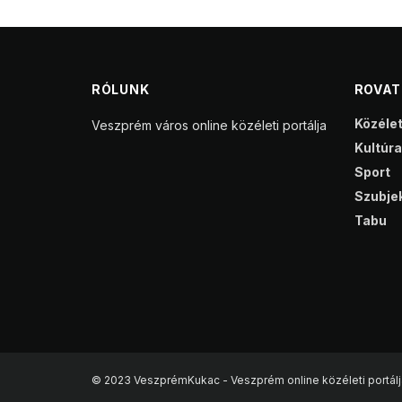
RÓLUNK
ROVA
Közéle
Veszprém város online közéleti portálja
Kultúra
Sport
Szubjek
Tabu
© 2023 VeszprémKukac - Veszprém online közéleti portálj