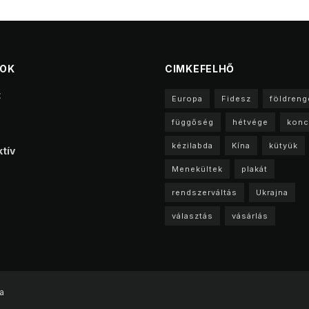
TOK
CIMKEFELHŐ
t
Europa
Fidesz
földreng
függőség
hétvége
konc
kézilabda
Kína
kütyük
tív
Menekültek
plakát
rendszerváltás
Ukrajna
választás
vásárlás
a