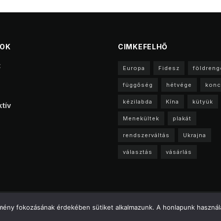
TOK
CIMKEFELHŐ
t
Europa
Fidesz
földreng
függőség
hétvége
konc
kézilabda
Kína
kütyük
tív
Menekültek
plakát
rendszerváltás
Ukrajna
választás
vásárlás
a
élmény fokozásának érdekében sütiket alkalmazunk. A honlapunk használa