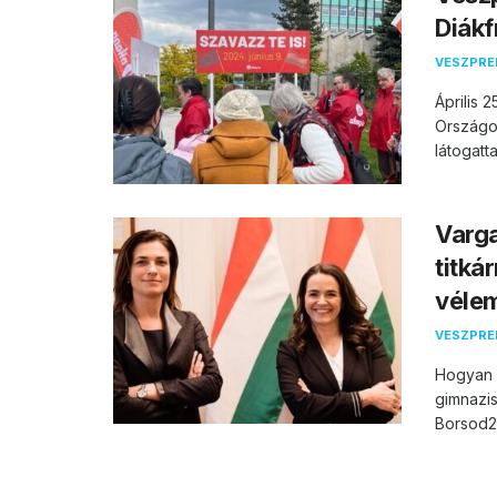
Diákf
VESZPR
Április 
Országos
látogatta
Varga
titká
vélem
VESZPR
Hogyan l
gimnazis
Borsod24 