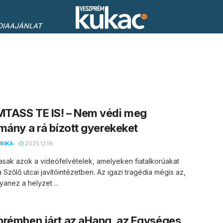
DIAAJÁNLAT
TASS TE IS! – Nem védi meg
mány a rá bízott gyerekeket
RIKA
2025.12.19.
sak azok a videófelvételek, amelyeken fiatalkorúakat
 Szőlő utcai javítóintézetben. Az igazi tragédia mégis az,
anez a helyzet ...
rémben járt az aHang, az Egységes