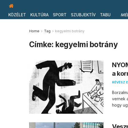
KÖZÉLET
KULTÚRA
SPORT
SZUBJEKTÍV
TABU
MÉ
Home
Tag
kegyelmi botrány
Címke:
kegyelmi botrány
NYOM
a kor
RÉVÉSZ E
Borzalma
vernek a
hogy ugy
Veszp