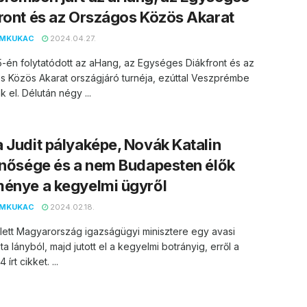
ront és az Országos Közös Akarat
EMKUKAC
2024.04.27.
25-én folytatódott az aHang, az Egységes Diákfront és az
 Közös Akarat országjáró turnéja, ezúttal Veszprémbe
k el. Délután négy ...
 Judit pályaképe, Novák Katalin
rnősége és a nem Budapesten élők
énye a kegyelmi ügyről
EMKUKAC
2024.02.18.
ett Magyarország igazságügyi minisztere egy avasi
ta lányból, majd jutott el a kegyelmi botrányig, erről a
írt cikket. ...