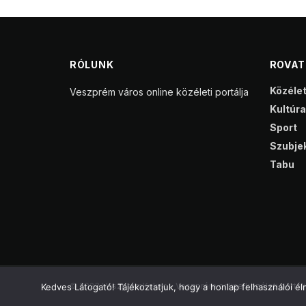
RÓLUNK
ROVA
Közéle
Veszprém város online közéleti portálja
Kultúra
Sport
Szubjek
Tabu
© 2023 VeszprémKukac - Veszprém online közéleti portálj
Kedves Látogató! Tájékoztatjuk, hogy a honlap felhasználói 