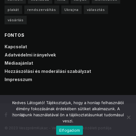
plakát
rendszerváltás
Ukrajna
választás
vásárlás
FONTOS
Kapcsolat
Adatvédelmi irányelvek
Médiaajánlat
Hozzászólási és moderálási szabályzat
Impresszum
Kedves Látogató! Tájékoztatjuk, hogy a honlap felhasználói
élmény fokozásának érdekében sütiket alkalmazunk. A
honlapunk használatával ön a tájékoztatásunkat tudomásul
veszi.
© 2023 VeszprémKukac - Veszprém online közéleti portálja
Elfogadom