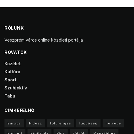
RÓLUNK
Veszprém város online közéleti portálja
ROVATOK
Közélet
Kultúra
Sport
Szubjektív
Tabu
CIMKEFELHŐ
Europa
Fidesz
földrengés
függőség
hétvége
koncert
kézilabda
Kína
kütyük
Menekültek