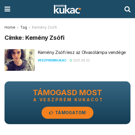
Home
Tag
Kemény Zsófi
Címke:
Kemény Zsófi
Kemény Zsófi lesz az Olvasólámpa vendége
VESZPREMKUKAC
2021.06.22.
TÁMOGASD MOST
A VESZPRÉM KUKACOT
TÁMOGATOM