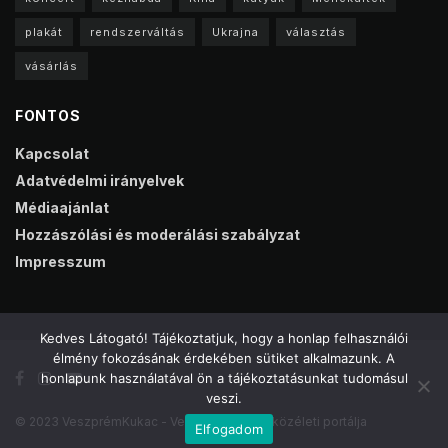
plakát
rendszerváltás
Ukrajna
választás
vásárlás
FONTOS
Kapcsolat
Adatvédelmi irányelvek
Médiaajánlat
Hozzászólási és moderálási szabályzat
Impresszum
Kedves Látogató! Tájékoztatjuk, hogy a honlap felhasználói
élmény fokozásának érdekében sütiket alkalmazunk. A
honlapunk használatával ön a tájékoztatásunkat tudomásul
veszi.
© 2023 VeszprémKukac - Veszprém online közéleti portálja
Elfogadom