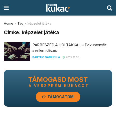
Home
Tag
képzelet játéka
Címke:
képzelet játéka
PÁRBESZÉD A HOLTAKKAL – Dokumentált
szellemidézés
BARTUC GABRIELLA
2024.11.03.
TÁMOGASD MOST
A VESZPRÉM KUKACOT
TÁMOGATOM