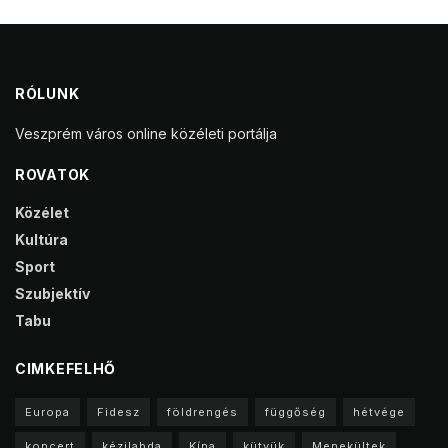
RÓLUNK
Veszprém város online közéleti portálja
ROVATOK
Közélet
Kultúra
Sport
Szubjektív
Tabu
CIMKEFELHŐ
Europa
Fidesz
földrengés
függőség
hétvége
koncert
kézilabda
Kína
kütyük
Menekültek