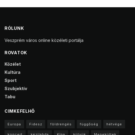
RÓLUNK
Veszprém város online közéleti portálja
ROVATOK
Közélet
Kultúra
Sport
Szubjektív
Tabu
CIMKEFELHŐ
Europa
Fidesz
földrengés
függőség
hétvége
koncert
kézilabda
Kína
kütyük
Menekültek