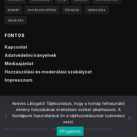
plakát
rendszerváltás
Ukrajna
választás
vásárlás
FONTOS
Kapcsolat
Adatvédelmi irányelvek
Médiaajánlat
Hozzászólási és moderálási szabályzat
Impresszum
Kedves Látogató! Tájékoztatjuk, hogy a honlap felhasználói
élmény fokozásának érdekében sütiket alkalmazunk. A
honlapunk használatával ön a tájékoztatásunkat tudomásul
veszi.
© 2023 VeszprémKukac - Veszprém online közéleti portálja
Elfogadom