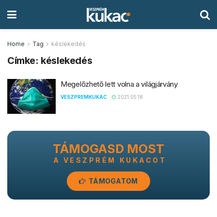
Home
Tag
késlekedés
Címke:
késlekedés
Megelőzhető lett volna a világjárvány
VESZPREMKUKAC
2021.05.18.
TÁMOGASD MOST
A VESZPRÉM KUKACOT
TÁMOGATOM