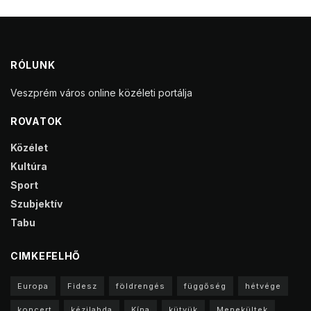
RÓLUNK
Veszprém város online közéleti portálja
ROVATOK
Közélet
Kultúra
Sport
Szubjektív
Tabu
CIMKEFELHŐ
Europa
Fidesz
földrengés
függőség
hétvége
koncert
kézilabda
Kína
kütyük
Menekültek