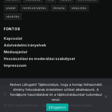
plakát
rendszerváltás
Ukrajna
választás
vásárlás
FONTOS
Kapcsolat
Adatvédelmi irányelvek
Médiaajánlat
Hozzászólási és moderálási szabályzat
Impresszum
Kedves Látogató! Tájékoztatjuk, hogy a honlap felhasználói
élmény fokozásának érdekében sütiket alkalmazunk. A
honlapunk használatával ön a tájékoztatásunkat tudomásul
veszi.
© 2023 VeszprémKukac - Veszprém online közéleti portálja
Elfogadom