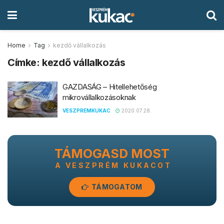
Home
Tag
kezdő vállalkozás
Címke:
kezdő vállalkozás
GAZDASÁG – Hitellehetőség
mikrovállalkozásoknak
VESZPREMKUKAC
2020.07.28.
TÁMOGASD MOST
A VESZPRÉM KUKACOT
TÁMOGATOM