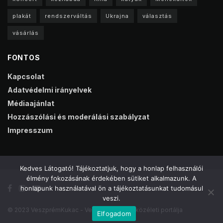
plakát
rendszerváltás
Ukrajna
választás
vásárlás
FONTOS
Kapcsolat
Adatvédelmi irányelvek
Médiaajánlat
Hozzászólási és moderálási szabályzat
Impresszum
Kedves Látogató! Tájékoztatjuk, hogy a honlap felhasználói
élmény fokozásának érdekében sütiket alkalmazunk. A
honlapunk használatával ön a tájékoztatásunkat tudomásul
veszi.
© 2023 VeszprémKukac - Veszprém online közéleti portálja
Elfogadom