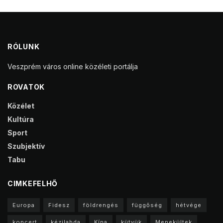
RÓLUNK
Veszprém város online közéleti portálja
ROVATOK
Közélet
Kultúra
Sport
Szubjektív
Tabu
CIMKEFELHŐ
Europa
Fidesz
földrengés
függőség
hétvége
koncert
kézilabda
Kína
kütyük
Menekültek