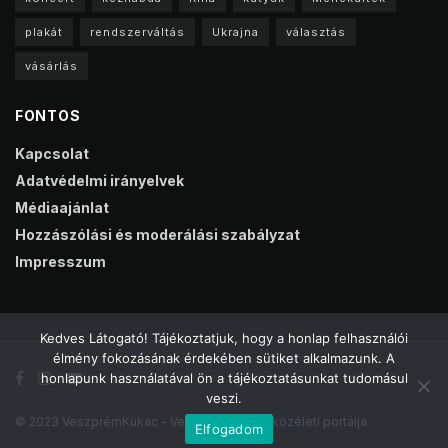
plakát
rendszerváltás
Ukrajna
választás
vásárlás
FONTOS
Kapcsolat
Adatvédelmi irányelvek
Médiaajánlat
Hozzászólási és moderálási szabályzat
Impresszum
Kedves Látogató! Tájékoztatjuk, hogy a honlap felhasználói
élmény fokozásának érdekében sütiket alkalmazunk. A
honlapunk használatával ön a tájékoztatásunkat tudomásul
veszi.
© 2023 VeszprémKukac - Veszprém online közéleti portálja
Elfogadom