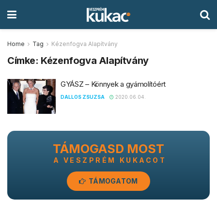
Home
Tag
Kézenfogva Alapítvány
Címke:
Kézenfogva Alapítvány
GYÁSZ – Könnyek a gyámolítóért
DALLOS ZSUZSA
2020.06.04.
TÁMOGASD MOST
A VESZPRÉM KUKACOT
TÁMOGATOM