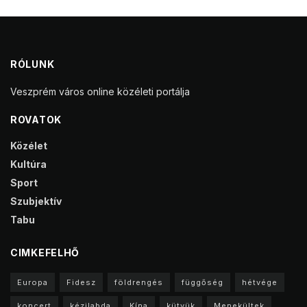
RÓLUNK
Veszprém város online közéleti portálja
ROVATOK
Közélet
Kultúra
Sport
Szubjektív
Tabu
CIMKEFELHŐ
Europa
Fidesz
földrengés
függőség
hétvége
koncert
kézilabda
Kína
kütyük
Menekültek