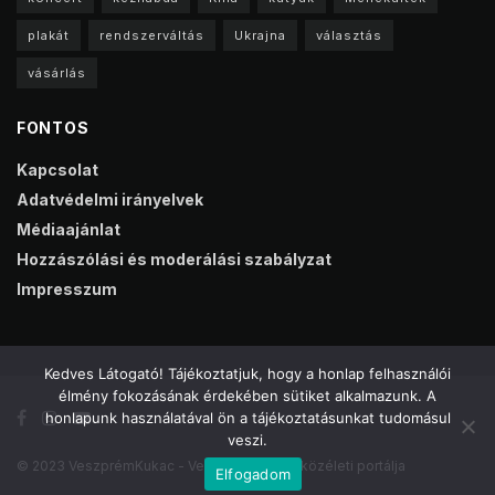
plakát
rendszerváltás
Ukrajna
választás
vásárlás
FONTOS
Kapcsolat
Adatvédelmi irányelvek
Médiaajánlat
Hozzászólási és moderálási szabályzat
Impresszum
Kedves Látogató! Tájékoztatjuk, hogy a honlap felhasználói
élmény fokozásának érdekében sütiket alkalmazunk. A
honlapunk használatával ön a tájékoztatásunkat tudomásul
veszi.
© 2023 VeszprémKukac - Veszprém online közéleti portálja
Elfogadom