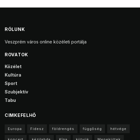
RÓLUNK
Veszprém város online közéleti portálja
ROVATOK
Közélet
Kultúra
Sport
Szubjektív
Tabu
CIMKEFELHŐ
Europa
Fidesz
földrengés
függőség
hétvége
koncert
kézilabda
Kína
kütyük
Menekültek