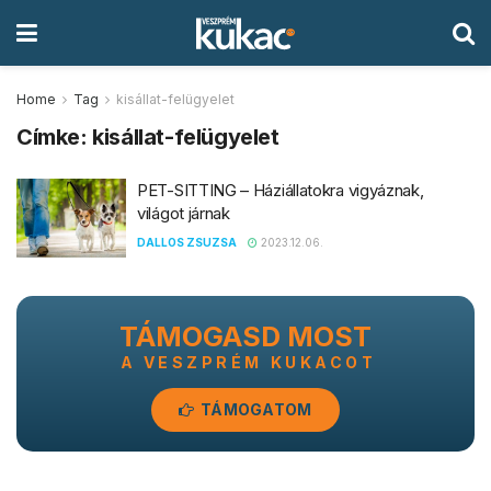
Home
Tag
kisállat-felügyelet
Címke:
kisállat-felügyelet
PET-SITTING – Háziállatokra vigyáznak,
világot járnak
DALLOS ZSUZSA
2023.12.06.
TÁMOGASD MOST
A VESZPRÉM KUKACOT
TÁMOGATOM