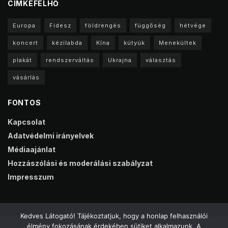
CIMKEFELHŐ
Europa
Fidesz
földrengés
függőség
hétvége
koncert
kézilabda
Kína
kütyük
Menekültek
plakát
rendszerváltás
Ukrajna
választás
vásárlás
FONTOS
Kapcsolat
Adatvédelmi irányelvek
Médiaajánlat
Hozzászólási és moderálási szabályzat
Impresszum
Kedves Látogató! Tájékoztatjuk, hogy a honlap felhasználói
élmény fokozásának érdekében sütiket alkalmazunk. A