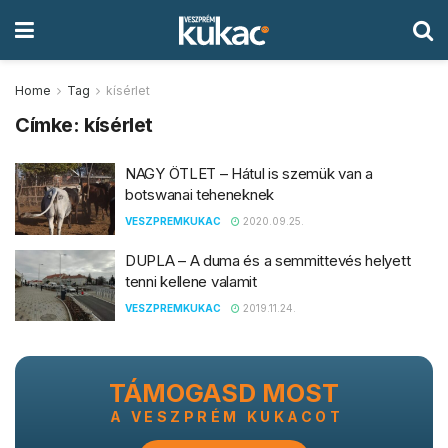
Home
Tag
kísérlet
Címke:
kísérlet
NAGY ÖTLET – Hátul is szemük van a
botswanai teheneknek
VESZPREMKUKAC
2020.09.25.
DUPLA – A duma és a semmittevés helyett
tenni kellene valamit
VESZPREMKUKAC
2019.11.24.
TÁMOGASD MOST
A VESZPRÉM KUKACOT