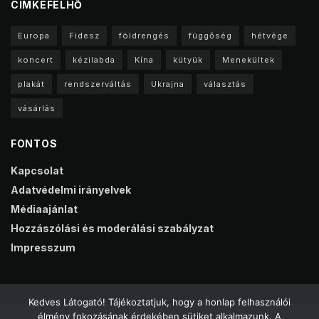
CIMKEFELHŐ
Europa
Fidesz
földrengés
függőség
hétvége
koncert
kézilabda
Kína
kütyük
Menekültek
plakát
rendszerváltás
Ukrajna
választás
vásárlás
FONTOS
Kapcsolat
Adatvédelmi irányelvek
Médiaajánlat
Hozzászólási és moderálási szabályzat
Impresszum
Kedves Látogató! Tájékoztatjuk, hogy a honlap felhasználói
élmény fokozásának érdekében sütiket alkalmazunk. A