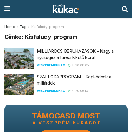
Home
Tag
Kisfaludy-program
Címke:
Kisfaludy-program
MILLIÁRDOS BERUHÁZÁSOK – Nagy a
nyüzsgés a füredi kikötő körül
VESZPREMKUKAC
2020.08.05.
SZÁLLODAPROGRAM – Röpködnek a
milliárdok
VESZPREMKUKAC
2020.06.13.
TÁMOGASD MOST
A VESZPRÉM KUKACOT