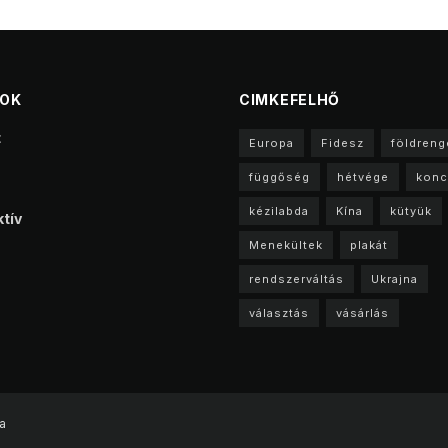
TOK
CIMKEFELHŐ
t
Europa
Fidesz
földreng
függőség
hétvége
konc
kézilabda
Kína
kütyük
tív
Menekültek
plakát
rendszerváltás
Ukrajna
választás
vásárlás
a