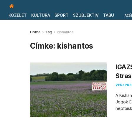
KÖZÉLET
KULTÚRA
SPORT
SZUBJEKTÍV
TABU
MÉ
Home
Tag
kishantos
Címke:
kishantos
IGAZ
Stra
VESZPR
A Kishan
Jogok Eu
népfőisk