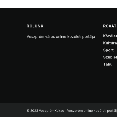
RÓLUNK
ROVA
Közéle
Veszprém város online közéleti portálja
Kultúra
Sport
Szubjek
Tabu
© 2023 VeszprémKukac - Veszprém online közéleti portálj