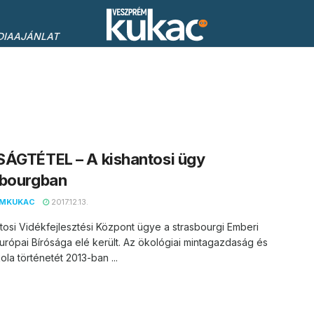
DIAAJÁNLAT
SÁGTÉTEL – A kishantosi ügy
sbourgban
EMKUKAC
2017.12.13.
tosi Vidékfejlesztési Központ ügye a strasbourgi Emberi
rópai Bírósága elé került. Az ökológiai mintagazdaság és
ola történetét 2013-ban ...