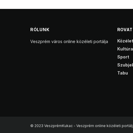
RÓLUNK
ROVA
Közéle
Veszprém város online közéleti portálja
Kultúra
Sport
Szubjek
Tabu
© 2023 VeszprémKukac - Veszprém online közéleti portálj