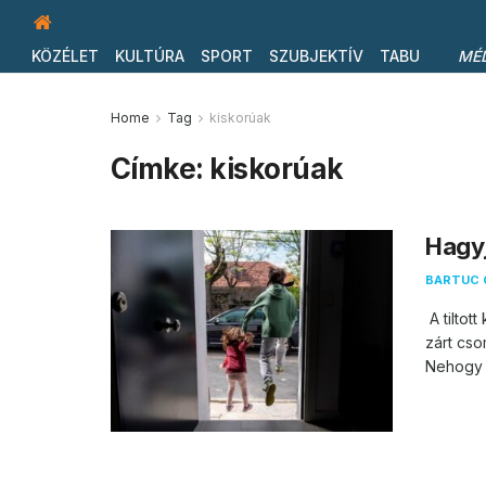
KÖZÉLET
KULTÚRA
SPORT
SZUBJEKTÍV
TABU
MÉ
Home
Tag
kiskorúak
Címke:
kiskorúak
Hagyj
BARTUC 
A tiltot
zárt cs
Nehogy b