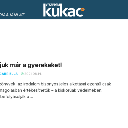
DIAAJÁNLAT
uk már a gyerekeket!
GABRIELLA
2021.08.14.
t könyvek, az irodalom bizonyos jeles alkotásai ezentúl csak
omagolásban értékesíthetők – a kiskorúak védelmében.
efolyásolják a ...