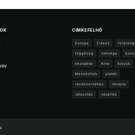
TOK
CIMKEFELHŐ
t
Europa
Fidesz
földreng
függőség
hétvége
konc
kézilabda
Kína
kütyük
tív
Menekültek
plakát
rendszerváltás
Ukrajna
választás
vásárlás
a