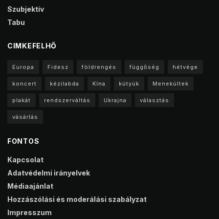
Szubjektív
Tabu
CIMKEFELHŐ
Europa
Fidesz
földrengés
függőség
hétvége
koncert
kézilabda
Kína
kütyük
Menekültek
plakát
rendszerváltás
Ukrajna
választás
vásárlás
FONTOS
Kapcsolat
Adatvédelmi irányelvek
Médiaajánlat
Hozzászólási és moderálási szabályzat
Impresszum