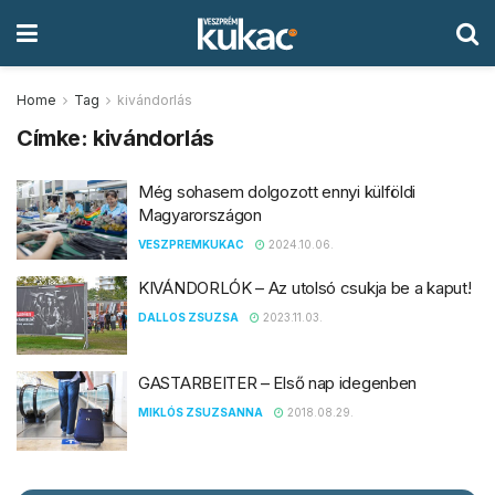
Home
Tag
kivándorlás
Címke:
kivándorlás
Még sohasem dolgozott ennyi külföldi
Magyarországon
VESZPREMKUKAC
2024.10.06.
KIVÁNDORLÓK – Az utolsó csukja be a kaput!
DALLOS ZSUZSA
2023.11.03.
GASTARBEITER – Első nap idegenben
MIKLÓS ZSUZSANNA
2018.08.29.