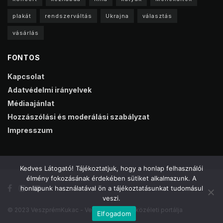
plakát
rendszerváltás
Ukrajna
választás
vásárlás
FONTOS
Kapcsolat
Adatvédelmi irányelvek
Médiaajánlat
Hozzászólási és moderálási szabályzat
Impresszum
Kedves Látogató! Tájékoztatjuk, hogy a honlap felhasználói
élmény fokozásának érdekében sütiket alkalmazunk. A
honlapunk használatával ön a tájékoztatásunkat tudomásul
veszi.
© 2023 VeszprémKukac - Veszprém online közéleti portálja
Elfogadom