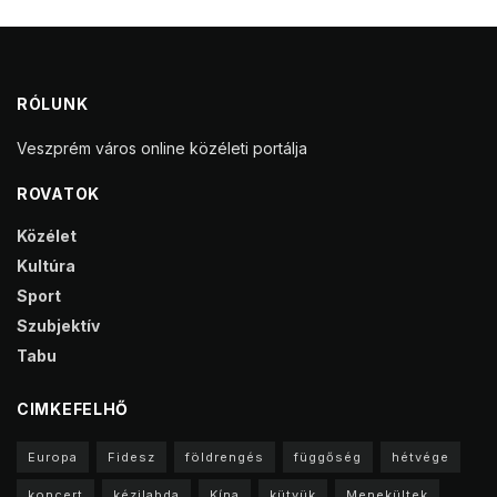
RÓLUNK
Veszprém város online közéleti portálja
ROVATOK
Közélet
Kultúra
Sport
Szubjektív
Tabu
CIMKEFELHŐ
Europa
Fidesz
földrengés
függőség
hétvége
koncert
kézilabda
Kína
kütyük
Menekültek