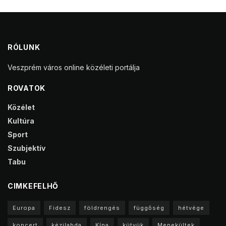
RÓLUNK
Veszprém város online közéleti portálja
ROVATOK
Közélet
Kultúra
Sport
Szubjektív
Tabu
CIMKEFELHŐ
Europa
Fidesz
földrengés
függőség
hétvége
koncert
kézilabda
Kína
kütyük
Menekültek