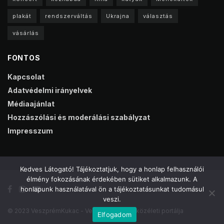
plakát
rendszerváltás
Ukrajna
választás
vásárlás
FONTOS
Kapcsolat
Adatvédelmi irányelvek
Médiaajánlat
Hozzászólási és moderálási szabályzat
Impresszum
Kedves Látogató! Tájékoztatjuk, hogy a honlap felhasználói
élmény fokozásának érdekében sütiket alkalmazunk. A
honlapunk használatával ön a tájékoztatásunkat tudomásul
veszi.
© 2023 VeszprémKukac - Veszprém online közéleti portálja
Elfogadom