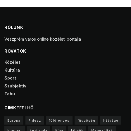
RÓLUNK
Veszprém város online közéleti portálja
ROVATOK
Közélet
Kultúra
Sport
Szubjektív
Tabu
CIMKEFELHŐ
Europa
Fidesz
földrengés
függőség
hétvége
koncert
kézilabda
Kína
kütyük
Menekültek