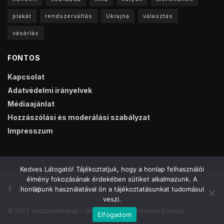
plakát
rendszerváltás
Ukrajna
választás
vásárlás
FONTOS
Kapcsolat
Adatvédelmi irányelvek
Médiaajánlat
Hozzászólási és moderálási szabályzat
Impresszum
Kedves Látogató! Tájékoztatjuk, hogy a honlap felhasználói
élmény fokozásának érdekében sütiket alkalmazunk. A
honlapunk használatával ön a tájékoztatásunkat tudomásul
veszi.
© 2023 VeszprémKukac - Veszprém online közéleti portálja
Elfogadom