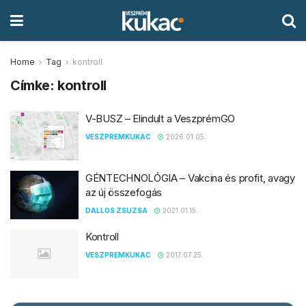
Home
Tag
kontroll
Címke:
kontroll
V-BUSZ – Elindult a VeszprémGO
VESZPREMKUKAC
2026.01.05.
GÉNTECHNOLÓGIA – Vakcina és profit, avagy
az új összefogás
DALLOS ZSUZSA
2021.01.15.
Kontroll
VESZPREMKUKAC
2017.07.25.