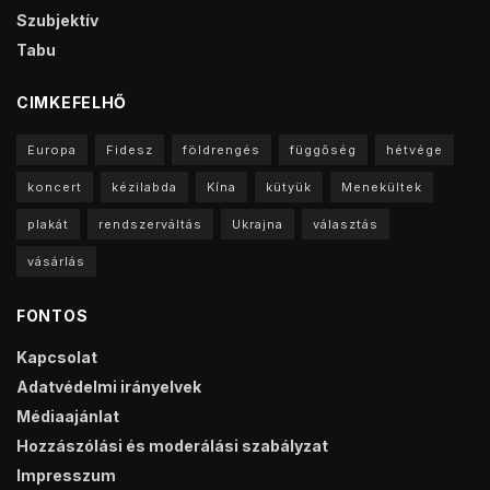
Szubjektív
Tabu
CIMKEFELHŐ
Europa
Fidesz
földrengés
függőség
hétvége
koncert
kézilabda
Kína
kütyük
Menekültek
plakát
rendszerváltás
Ukrajna
választás
vásárlás
FONTOS
Kapcsolat
Adatvédelmi irányelvek
Médiaajánlat
Hozzászólási és moderálási szabályzat
Impresszum