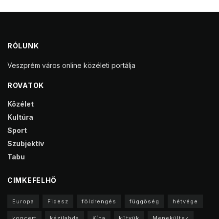
RÓLUNK
Veszprém város online közéleti portálja
ROVATOK
Közélet
Kultúra
Sport
Szubjektív
Tabu
CIMKEFELHŐ
Europa
Fidesz
földrengés
függőség
hétvége
koncert
kézilabda
Kína
kütyük
Menekültek