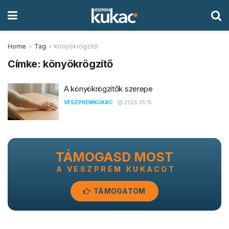
Home
Tag
könyökrögzítő
Címke:
könyökrögzítő
A könyökrögzítők szerepe
VESZPREMKUKAC
2026.05.15.
TÁMOGASD MOST
A VESZPRÉM KUKACOT
TÁMOGATOM