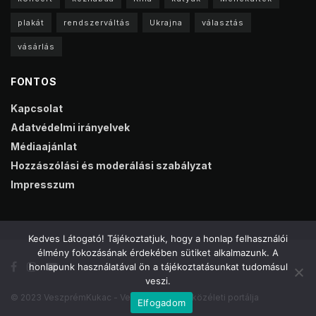
plakát
rendszerváltás
Ukrajna
választás
vásárlás
FONTOS
Kapcsolat
Adatvédelmi irányelvek
Médiaajánlat
Hozzászólási és moderálási szabályzat
Impresszum
Kedves Látogató! Tájékoztatjuk, hogy a honlap felhasználói
élmény fokozásának érdekében sütiket alkalmazunk. A
honlapunk használatával ön a tájékoztatásunkat tudomásul
veszi.
© 2023 VeszprémKukac - Veszprém online közéleti portálja
Elfogadom