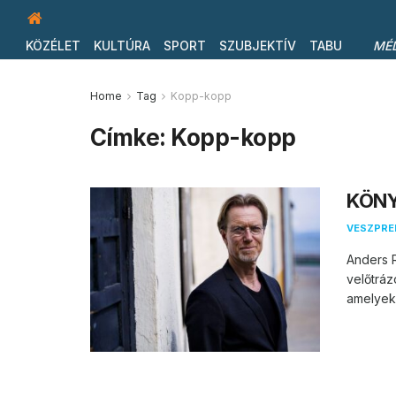
KÖZÉLET
KULTÚRA
SPORT
SZUBJEKTÍV
TABU
MÉ
Home
Tag
Kopp-kopp
Címke:
Kopp-kopp
KÖNY
VESZPR
Anders 
velőtráz
amelyekb