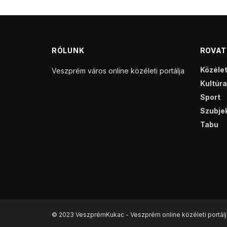
RÓLUNK
ROVA
Közéle
Veszprém város online közéleti portálja
Kultúra
Sport
Szubjek
Tabu
© 2023 VeszprémKukac - Veszprém online közéleti portálj