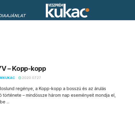
DIAAJÁNLAT
V – Kopp-kopp
EMKUKAC
2020.07.27.
Roslund regénye, a Kopp-kopp a bosszú és az árulás
ó története – mindössze három nap eseményeit mondja el,
e ...