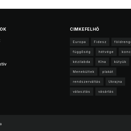
TOK
CIMKEFELHŐ
t
Europa
Fidesz
földreng
függőség
hétvége
konc
kézilabda
Kína
kütyük
tív
Menekültek
plakát
rendszerváltás
Ukrajna
választás
vásárlás
a