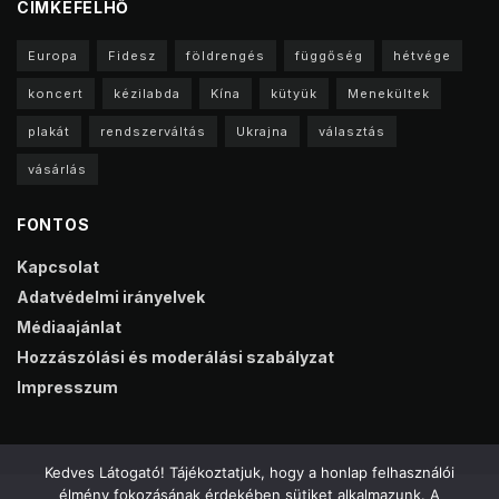
CIMKEFELHŐ
Europa
Fidesz
földrengés
függőség
hétvége
koncert
kézilabda
Kína
kütyük
Menekültek
plakát
rendszerváltás
Ukrajna
választás
vásárlás
FONTOS
Kapcsolat
Adatvédelmi irányelvek
Médiaajánlat
Hozzászólási és moderálási szabályzat
Impresszum
Kedves Látogató! Tájékoztatjuk, hogy a honlap felhasználói
élmény fokozásának érdekében sütiket alkalmazunk. A