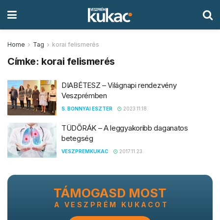
Home
Tag
korai felismerés
Címke:
korai felismerés
DIABÉTESZ – Világnapi rendezvény
Veszprémben
S. BONNYAI ESZTER
2023.11.18.
TÜDŐRÁK – A leggyakoribb daganatos
betegség
VESZPREMKUKAC
2017.11.23.
TÁMOGASD MOST
A VESZPRÉM KUKACOT