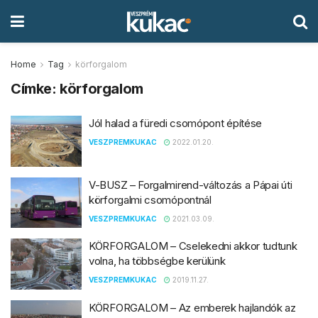
Home
Tag
körforgalom
Címke:
körforgalom
Jól halad a füredi csomópont építése
VESZPREMKUKAC
2022.01.20.
V-BUSZ – Forgalmirend-változás a Pápai úti
körforgalmi csomópontnál
VESZPREMKUKAC
2021.03.09.
KÖRFORGALOM – Cselekedni akkor tudtunk
volna, ha többségbe kerülünk
VESZPREMKUKAC
2019.11.27.
KÖRFORGALOM – Az emberek hajlandók az