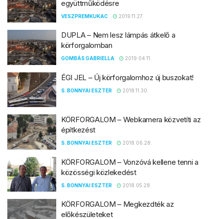
együttműködésre
VESZPREMKUKAC
2019.11.27.
DUPLA – Nem lesz lámpás átkelő a
körforgalomban
GOMBÁS GABRIELLA
2019.04.11.
ÉGI JEL – Új körforgalomhoz új buszokat!
S. BONNYAI ESZTER
2018.11.30.
KÖRFORGALOM – Webkamera közvetíti az
építkezést
S. BONNYAI ESZTER
2018.06.28.
KÖRFORGALOM – Vonzóvá kellene tenni a
közösségi közlekedést
S. BONNYAI ESZTER
2018.05.28.
KÖRFORGALOM – Megkezdték az
előkészületeket