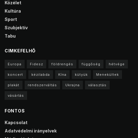
Közélet
Kultúra
Sport
Szubjektív
Tabu
CIMKEFELHŐ
Europa
Fidesz
földrengés
függőség
hétvége
koncert
kézilabda
Kína
kütyük
Menekültek
plakát
rendszerváltás
Ukrajna
választás
vásárlás
FONTOS
Kapcsolat
Adatvédelmi irányelvek