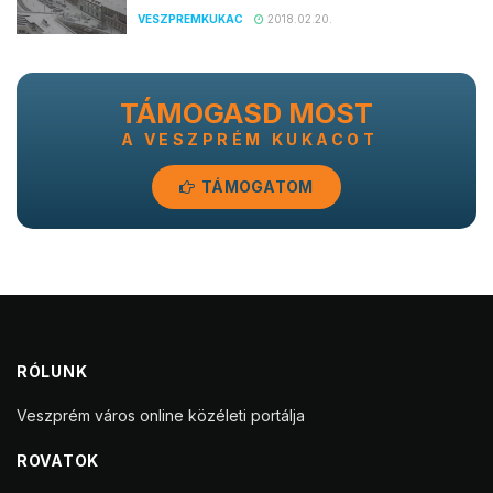
VESZPREMKUKAC
2018.02.20.
TÁMOGASD MOST
A VESZPRÉM KUKACOT
TÁMOGATOM
RÓLUNK
Veszprém város online közéleti portálja
ROVATOK