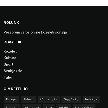
RÓLUNK
Veszprém város online közéleti portálja
ROVATOK
Közélet
Kultúra
Sport
Szubjektív
Tabu
CIMKEFELHŐ
Europa
Fidesz
földrengés
függőség
hétvége
koncert
kézilabda
Kína
kütyük
Menekültek