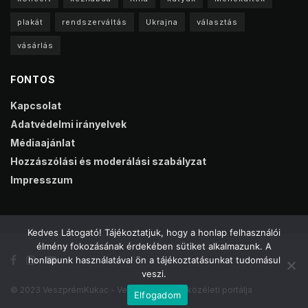
plakát
rendszerváltás
Ukrajna
választás
vásárlás
FONTOS
Kapcsolat
Adatvédelmi irányelvek
Médiaajánlat
Hozzászólási és moderálási szabályzat
Impresszum
Kedves Látogató! Tájékoztatjuk, hogy a honlap felhasználói
élmény fokozásának érdekében sütiket alkalmazunk. A
honlapunk használatával ön a tájékoztatásunkat tudomásul
veszi.
© 2023 VeszprémKukac - Veszprém online közéleti portálja
Elfogadom