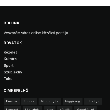
RÓLUNK
Veszprém város online közéleti portálja
ROVATOK
Közélet
Kultúra
Sport
Szubjektív
Tabu
CIMKEFELHŐ
Europa
Fidesz
földrengés
függőség
hétvége
koncert
kézilabda
Kína
kütyük
Menekültek