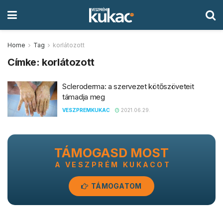
Home
Tag
korlátozott
Címke:
korlátozott
Scleroderma: a szervezet kötőszöveteit
támadja meg
VESZPREMKUKAC
2021.06.29.
TÁMOGASD MOST
A VESZPRÉM KUKACOT
TÁMOGATOM