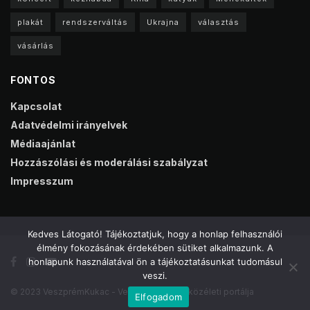
plakát
rendszerváltás
Ukrajna
választás
vásárlás
FONTOS
Kapcsolat
Adatvédelmi irányelvek
Médiaajánlat
Hozzászólási és moderálási szabályzat
Impresszum
Kedves Látogató! Tájékoztatjuk, hogy a honlap felhasználói
élmény fokozásának érdekében sütiket alkalmazunk. A
honlapunk használatával ön a tájékoztatásunkat tudomásul
veszi.
© 2023 VeszprémKukac - Veszprém online közéleti portálja
Elfogadom