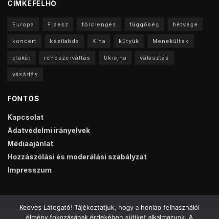
CIMKEFELHŐ
Europa
Fidesz
földrengés
függőség
hétvége
koncert
kézilabda
Kína
kütyük
Menekültek
plakát
rendszerváltás
Ukrajna
választás
vásárlás
FONTOS
Kapcsolat
Adatvédelmi irányelvek
Médiaajánlat
Hozzászólási és moderálási szabályzat
Impresszum
Kedves Látogató! Tájékoztatjuk, hogy a honlap felhasználói
élmény fokozásának érdekében sütiket alkalmazunk. A