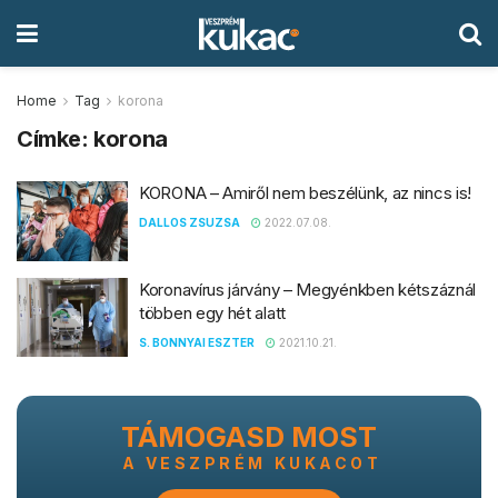
Home
Tag
korona
Címke:
korona
KORONA – Amiről nem beszélünk, az nincs is!
DALLOS ZSUZSA
2022.07.08.
Koronavírus járvány – Megyénkben kétszáznál
többen egy hét alatt
S. BONNYAI ESZTER
2021.10.21.
TÁMOGASD MOST
A VESZPRÉM KUKACOT