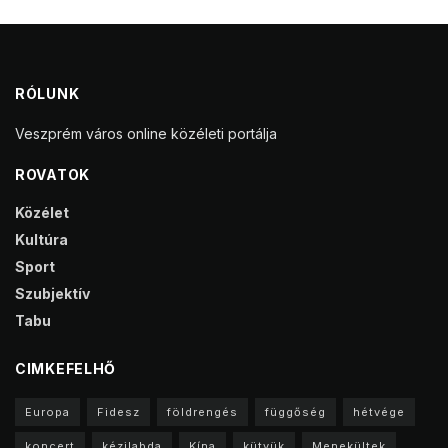
RÓLUNK
Veszprém város online közéleti portálja
ROVATOK
Közélet
Kultúra
Sport
Szubjektív
Tabu
CIMKEFELHŐ
Europa
Fidesz
földrengés
függőség
hétvége
koncert
kézilabda
Kína
kütyük
Menekültek