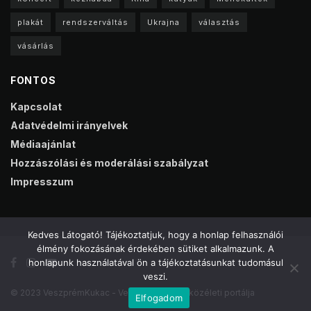
plakát
rendszerváltás
Ukrajna
választás
vásárlás
FONTOS
Kapcsolat
Adatvédelmi irányelvek
Médiaajánlat
Hozzászólási és moderálási szabályzat
Impresszum
Kedves Látogató! Tájékoztatjuk, hogy a honlap felhasználói
élmény fokozásának érdekében sütiket alkalmazunk. A
honlapunk használatával ön a tájékoztatásunkat tudomásul
veszi.
© 2023 VeszprémKukac - Veszprém online közéleti portálja
Elfogadom