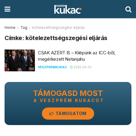
Home
Tag
kötelezettségszegési eljárás
Címke:
kötelezettségszegési eljárás
CSAK AZÉRT IS – Kilépünk az ICC-ből,
megérkezett Netanjahu
VESZPREMKUKAC
2025.04.03.
TÁMOGASD MOST
A VESZPRÉM KUKACOT
TÁMOGATOM