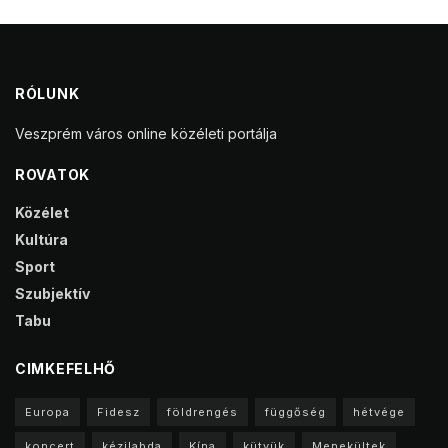
RÓLUNK
Veszprém város online közéleti portálja
ROVATOK
Közélet
Kultúra
Sport
Szubjektív
Tabu
CIMKEFELHŐ
Europa
Fidesz
földrengés
függőség
hétvége
koncert
kézilabda
Kína
kütyük
Menekültek