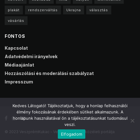
plakát
rendszerváltás
Ukrajna
választás
vásárlás
FONTOS
Kapcsolat
Adatvédelmi irányelvek
Médiaajánlat
Hozzászólási és moderálási szabályzat
Impresszum
Kedves Látogató! Tájékoztatjuk, hogy a honlap felhasználói
élmény fokozásának érdekében sütiket alkalmazunk. A
honlapunk használatával ön a tájékoztatásunkat tudomásul
veszi.
© 2023 VeszprémKukac - Veszprém online közéleti portálja
Elfogadom