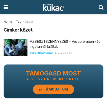
Home
Tag
kőzet
Címke:
kőzet
AZBESZTSZENNYEZÉS – Veszprémben két
ingatlannál találtak
VESZPREMKUKAC
2026.06.09.
TÁMOGASD MOST
A VESZPRÉM KUKACOT
TÁMOGATOM