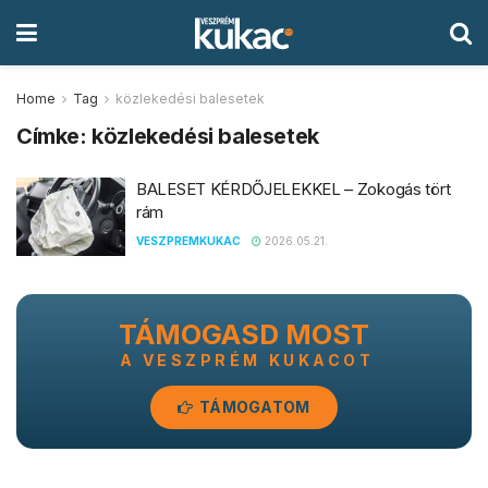
Home
Tag
közlekedési balesetek
Címke:
közlekedési balesetek
BALESET KÉRDŐJELEKKEL – Zokogás tört
rám
VESZPREMKUKAC
2026.05.21.
TÁMOGASD MOST
A VESZPRÉM KUKACOT
TÁMOGATOM