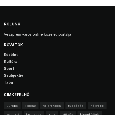
RÓLUNK
Veszprém város online közéleti portálja
ROVATOK
Közélet
Kultúra
Sport
Szubjektív
Tabu
CIMKEFELHŐ
Europa
Fidesz
földrengés
függőség
hétvége
koncert
kézilabda
Kína
kütyük
Menekültek