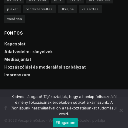
plakát
rendszerváltás
Ukrajna
választás
vásárlás
FONTOS
Kapcsolat
Adatvédelmi irányelvek
Médiaajánlat
Hozzászólási és moderálási szabályzat
Impresszum
Kedves Látogató! Tájékoztatjuk, hogy a honlap felhasználói
élmény fokozásának érdekében sütiket alkalmazunk. A
honlapunk használatával ön a tájékoztatásunkat tudomásul
veszi.
© 2023 VeszprémKukac - Veszprém online közéleti portálja
Elfogadom