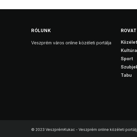
RÓLUNK
ROVA
Közéle
Veszprém város online közéleti portálja
Kultúra
Sport
Szubjek
Tabu
© 2023 VeszprémKukac - Veszprém online közéleti portálj