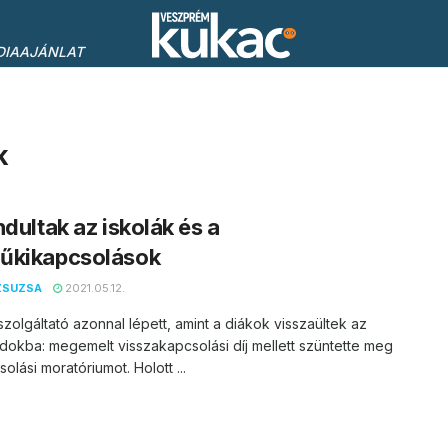
DIAAJÁNLAT
k
ndultak az iskolák és a
űkikapcsolások
ZSUZSA
2021.05.12.
zolgáltató azonnal lépett, amint a diákok visszaültek az
dokba: megemelt visszakapcsolási díj mellett szüntette meg
olási moratóriumot. Holott ...