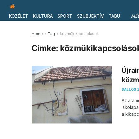
KÖZÉLET
KULTÚRA
SPORT
SZUBJEKTÍV
TABU
MÉ
Home
Tag
közműkikapcsolások
Címke:
közműkikapcsoláso
Újrai
közm
DALLOS 
Az árams
iskolapa
a kikapcs