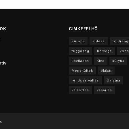
TOK
CIMKEFELHŐ
t
Europa
Fidesz
földreng
függőség
hétvége
konc
kézilabda
Kína
kütyük
tív
Menekültek
plakát
rendszerváltás
Ukrajna
választás
vásárlás
a