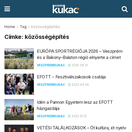
Home
Tag
közösségépítés
Címke:
közösségépítés
EURÓPA SPORTRÉGIÓJA 2026 – Veszprém
és a Bakony–Balaton régió elnyerte a címet
VESZPREMKUKAC
2025.08.01.
EFOTT – Fesztiválszakosok csatája
VESZPREMKUKAC
2023.04.06.
Idén a Pannon Egyetem lesz az EFOTT
házigazdája
VESZPREMKUKAC
2023.01.12.
VETÉSI TALÁLKOZÁSOK – Öt kultúra, öt nyelv