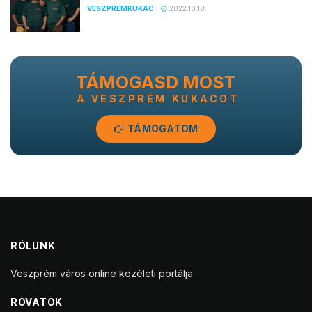
VESZPREMKUKAC
2022.10.18.
TÁMOGASD MOST
A VESZPRÉM KUKACOT
TÁMOGATOM
RÓLUNK
Veszprém város online közéleti portálja
ROVATOK