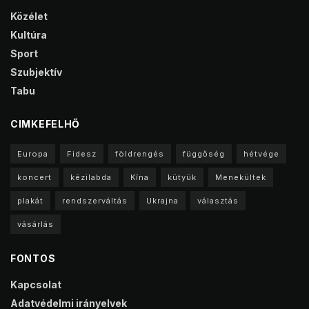
Közélet
Kultúra
Sport
Szubjektív
Tabu
CIMKEFELHŐ
Europa
Fidesz
földrengés
függőség
hétvége
koncert
kézilabda
Kína
kütyük
Menekültek
plakát
rendszerváltás
Ukrajna
választás
vásárlás
FONTOS
Kapcsolat
Adatvédelmi irányelvek