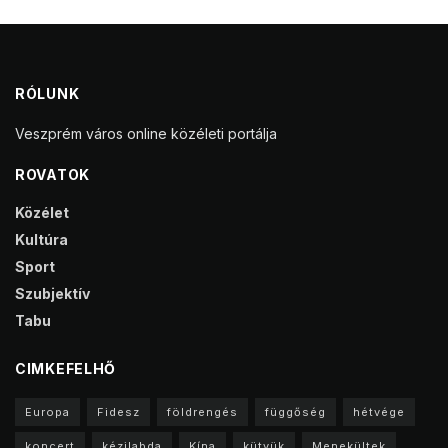
RÓLUNK
Veszprém város online közéleti portálja
ROVATOK
Közélet
Kultúra
Sport
Szubjektív
Tabu
CIMKEFELHŐ
Europa
Fidesz
földrengés
függőség
hétvége
koncert
kézilabda
Kína
kütyük
Menekültek