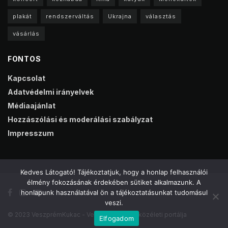
plakát
rendszerváltás
Ukrajna
választás
vásárlás
FONTOS
Kapcsolat
Adatvédelmi irányelvek
Médiaajánlat
Hozzászólási és moderálási szabályzat
Impresszum
Kedves Látogató! Tájékoztatjuk, hogy a honlap felhasználói
élmény fokozásának érdekében sütiket alkalmazunk. A
honlapunk használatával ön a tájékoztatásunkat tudomásul
veszi.
© 2023 VeszprémKukac - Veszprém online közéleti portálja
Elfogadom