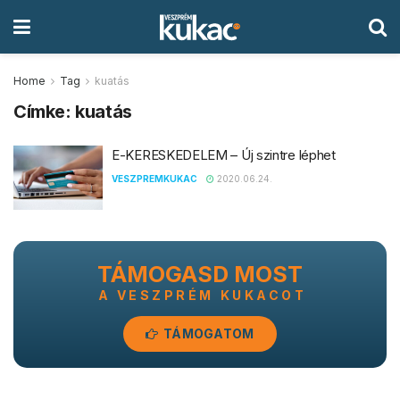
Home
Tag
kuatás
Címke:
kuatás
E-KERESKEDELEM – Új szintre léphet
VESZPREMKUKAC
2020.06.24.
TÁMOGASD MOST
A VESZPRÉM KUKACOT
TÁMOGATOM