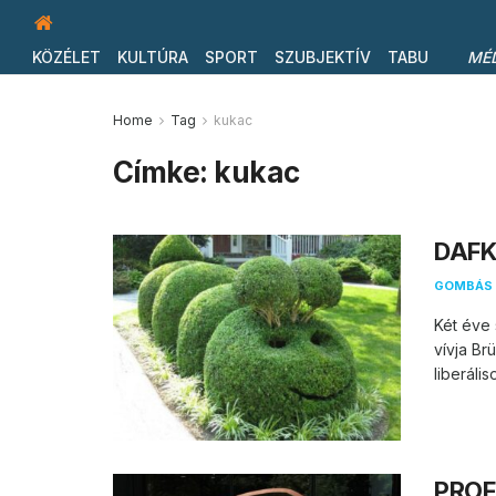
KÖZÉLET
KULTÚRA
SPORT
SZUBJEKTÍV
TABU
MÉ
Home
Tag
kukac
Címke:
kukac
DAFKE
GOMBÁS 
Két éve 
vívja Br
liberáliso
PROFI