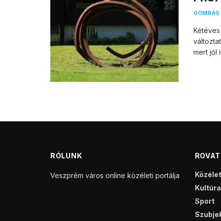
GOMBÁS 
Kétéves
változta
mert jól i
RÓLUNK
ROVA
Közéle
Veszprém város online közéleti portálja
Kultúra
Sport
Szubjek