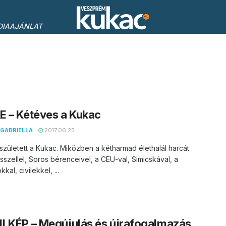
DIAAJÁNLAT
 – Kétéves a Kukac
GABRIELLA
2017.06.25.
született a Kukac. Miközben a kétharmad élethalál harcát
üsszellel, Soros bérenceivel, a CEU-val, Simicskával, a
kkal, civilekkel, ...
LKÉP – Megújulás és újrafogalmazás