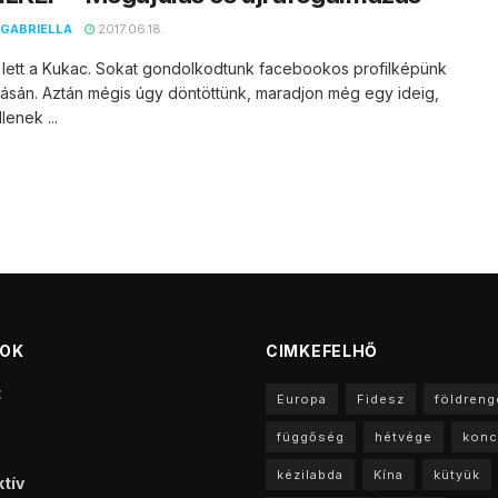
GABRIELLA
2017.06.18.
 lett a Kukac. Sokat gondolkodtunk facebookos profilképünk
tásán. Aztán mégis úgy döntöttünk, maradjon még egy ideig,
llenek ...
TOK
CIMKEFELHŐ
t
Europa
Fidesz
földreng
függőség
hétvége
konc
kézilabda
Kína
kütyük
tív