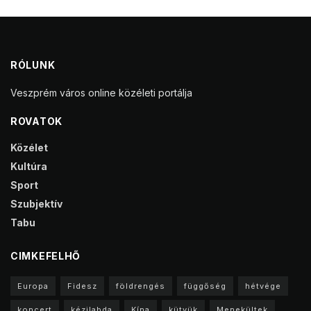
RÓLUNK
Veszprém város online közéleti portálja
ROVATOK
Közélet
Kultúra
Sport
Szubjektív
Tabu
CIMKEFELHŐ
Europa
Fidesz
földrengés
függőség
hétvége
koncert
kézilabda
Kína
kütyük
Menekültek