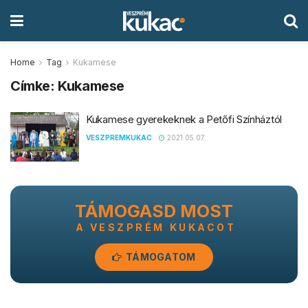
Home
Tag
Kukamese
Címke:
Kukamese
Kukamese gyerekeknek a Petőfi Színháztól
VESZPREMKUKAC
2021.05.07.
TÁMOGASD MOST
A VESZPRÉM KUKACOT
TÁMOGATOM