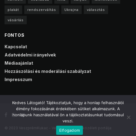
plakát
rendszerváltás
Ukrajna
választás
vásárlás
FONTOS
Kapcsolat
Adatvédelmi irányelvek
Médiaajánlat
Hozzászólási és moderálási szabályzat
Impresszum
Kedves Látogató! Tájékoztatjuk, hogy a honlap felhasználói
élmény fokozásának érdekében sütiket alkalmazunk. A
honlapunk használatával ön a tájékoztatásunkat tudomásul
veszi.
© 2023 VeszprémKukac - Veszprém online közéleti portálja
Elfogadom