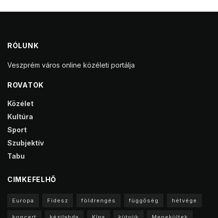
RÓLUNK
Veszprém város online közéleti portálja
ROVATOK
Közélet
Kultúra
Sport
Szubjektív
Tabu
CIMKEFELHŐ
Europa
Fidesz
földrengés
függőség
hétvége
koncert
kézilabda
Kína
kütyük
Menekültek