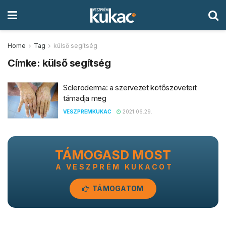
Home
Tag
külső segítség
Címke:
külső segítség
Scleroderma: a szervezet kötőszöveteit
támadja meg
VESZPREMKUKAC
2021.06.29.
TÁMOGASD MOST
A VESZPRÉM KUKACOT
TÁMOGATOM