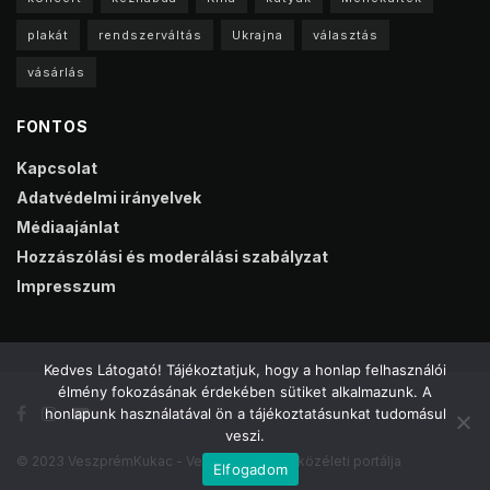
plakát
rendszerváltás
Ukrajna
választás
vásárlás
FONTOS
Kapcsolat
Adatvédelmi irányelvek
Médiaajánlat
Hozzászólási és moderálási szabályzat
Impresszum
Kedves Látogató! Tájékoztatjuk, hogy a honlap felhasználói
élmény fokozásának érdekében sütiket alkalmazunk. A
honlapunk használatával ön a tájékoztatásunkat tudomásul
veszi.
© 2023 VeszprémKukac - Veszprém online közéleti portálja
Elfogadom