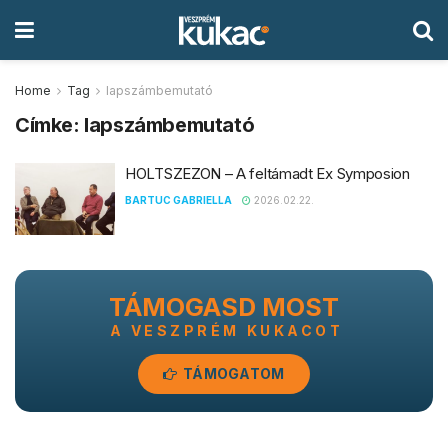
Home
Tag
lapszámbemutató
Címke:
lapszámbemutató
HOLTSZEZON – A feltámadt Ex Symposion
BARTUC GABRIELLA
2026.02.22.
TÁMOGASD MOST
A VESZPRÉM KUKACOT
TÁMOGATOM