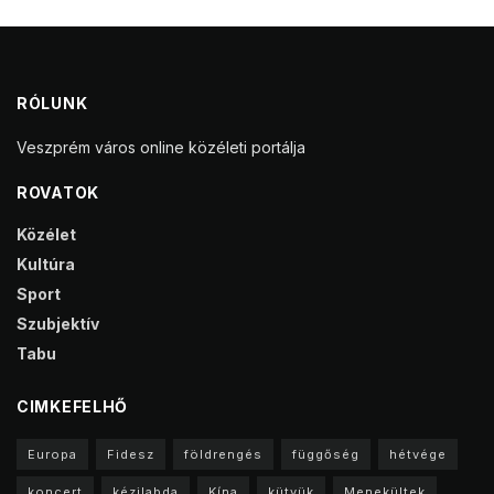
RÓLUNK
Veszprém város online közéleti portálja
ROVATOK
Közélet
Kultúra
Sport
Szubjektív
Tabu
CIMKEFELHŐ
Europa
Fidesz
földrengés
függőség
hétvége
koncert
kézilabda
Kína
kütyük
Menekültek