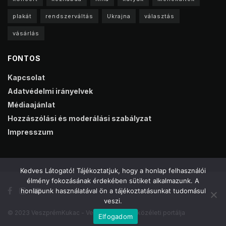
plakát
rendszerváltás
Ukrajna
választás
vásárlás
FONTOS
Kapcsolat
Adatvédelmi irányelvek
Médiaajánlat
Hozzászólási és moderálási szabályzat
Impresszum
Kedves Látogató! Tájékoztatjuk, hogy a honlap felhasználói
élmény fokozásának érdekében sütiket alkalmazunk. A
honlapunk használatával ön a tájékoztatásunkat tudomásul
veszi.
© 2023 VeszprémKukac - Veszprém online közéleti portálja
Elfogadom