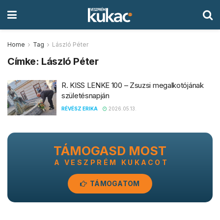
Home
Tag
László Péter
Címke:
László Péter
R. KISS LENKE 100 – Zsuzsi megalkotójának
születésnapján
RÉVÉSZ ERIKA
2026.05.13.
TÁMOGASD MOST
A VESZPRÉM KUKACOT
TÁMOGATOM