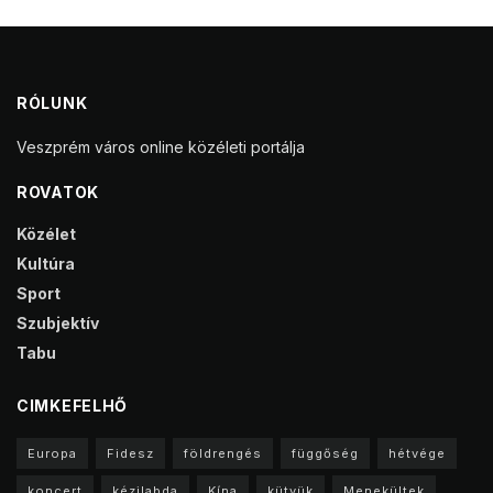
RÓLUNK
Veszprém város online közéleti portálja
ROVATOK
Közélet
Kultúra
Sport
Szubjektív
Tabu
CIMKEFELHŐ
Europa
Fidesz
földrengés
függőség
hétvége
koncert
kézilabda
Kína
kütyük
Menekültek