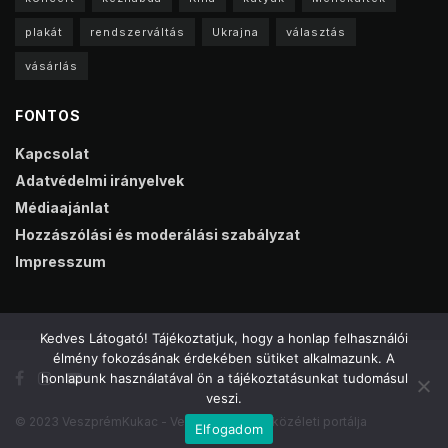
plakát
rendszerváltás
Ukrajna
választás
vásárlás
FONTOS
Kapcsolat
Adatvédelmi irányelvek
Médiaajánlat
Hozzászólási és moderálási szabályzat
Impresszum
Kedves Látogató! Tájékoztatjuk, hogy a honlap felhasználói
élmény fokozásának érdekében sütiket alkalmazunk. A
honlapunk használatával ön a tájékoztatásunkat tudomásul
veszi.
© 2023 VeszprémKukac - Veszprém online közéleti portálja
Elfogadom