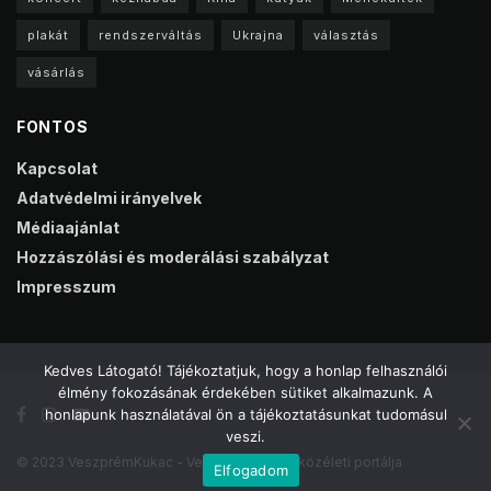
plakát
rendszerváltás
Ukrajna
választás
vásárlás
FONTOS
Kapcsolat
Adatvédelmi irányelvek
Médiaajánlat
Hozzászólási és moderálási szabályzat
Impresszum
Kedves Látogató! Tájékoztatjuk, hogy a honlap felhasználói
élmény fokozásának érdekében sütiket alkalmazunk. A
honlapunk használatával ön a tájékoztatásunkat tudomásul
veszi.
© 2023 VeszprémKukac - Veszprém online közéleti portálja
Elfogadom