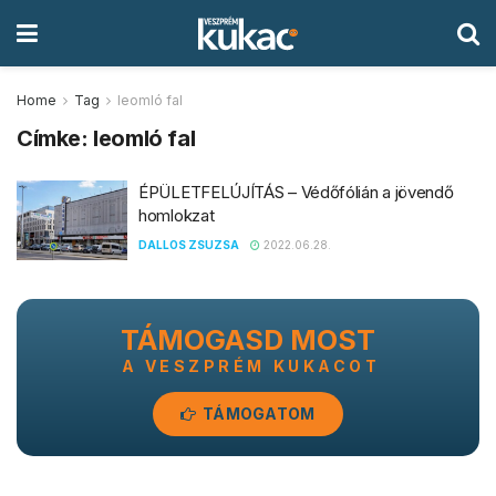
Home
Tag
leomló fal
Címke:
leomló fal
ÉPÜLETFELÚJÍTÁS – Védőfólián a jövendő
homlokzat
DALLOS ZSUZSA
2022.06.28.
TÁMOGASD MOST
A VESZPRÉM KUKACOT
TÁMOGATOM