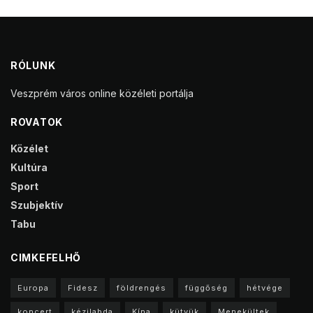
RÓLUNK
Veszprém város online közéleti portálja
ROVATOK
Közélet
Kultúra
Sport
Szubjektív
Tabu
CIMKEFELHŐ
Europa
Fidesz
földrengés
függőség
hétvége
koncert
kézilabda
Kína
kütyük
Menekültek