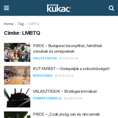
Home
Tag
LMBTQ
Címke:
LMBTQ
PRIDE – Budapest bizonyíthat, felnőttek
vonulnak és ünnepelnek
DALLOS ZSUZSA
2025.06.28.
KUTYAPÁRT – Ünnepeljük a sokszínűséget!
RÉVÉSZ ERIKA
2025.04.24.
VÁLASZTÁSOK – Stratégiai kómában
GOMBÁS GABRIELLA
2022.03.28.
PRIDE – „Csak jóság van és nincsenek