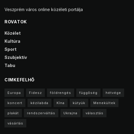
Veszprém város online közéleti portálja
ROVATOK
Közélet
Kultúra
Sport
Szubjektív
Tabu
CIMKEFELHŐ
Europa
Fidesz
földrengés
függőség
hétvége
koncert
kézilabda
Kína
kütyük
Menekültek
plakát
rendszerváltás
Ukrajna
választás
vásárlás