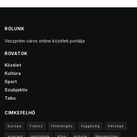
RÓLUNK
Veszprém város online közéleti portálja
ROVATOK
Közélet
Kultúra
Sport
Szubjektív
Tabu
CIMKEFELHŐ
Europa
Fidesz
földrengés
függőség
hétvége
koncert
kézilabda
Kína
kütyük
Menekültek