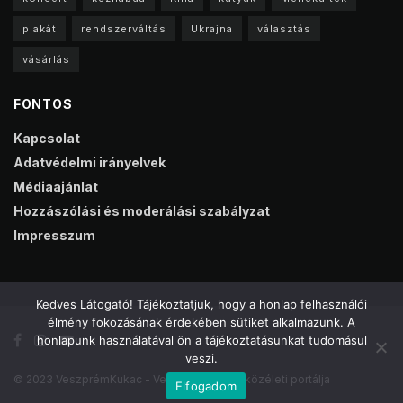
plakát
rendszerváltás
Ukrajna
választás
vásárlás
FONTOS
Kapcsolat
Adatvédelmi irányelvek
Médiaajánlat
Hozzászólási és moderálási szabályzat
Impresszum
Kedves Látogató! Tájékoztatjuk, hogy a honlap felhasználói
élmény fokozásának érdekében sütiket alkalmazunk. A
honlapunk használatával ön a tájékoztatásunkat tudomásul
veszi.
© 2023 VeszprémKukac - Veszprém online közéleti portálja
Elfogadom