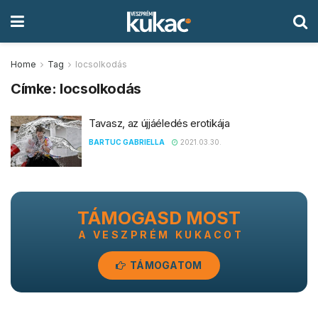
Home
Tag
locsolkodás
Címke:
locsolkodás
Tavasz, az újjáéledés erotikája
BARTUC GABRIELLA
2021.03.30.
TÁMOGASD MOST
A VESZPRÉM KUKACOT
TÁMOGATOM