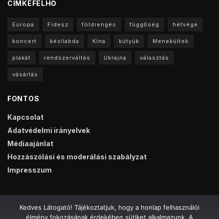
CIMKEFELHŐ
Europa
Fidesz
földrengés
függőség
hétvége
koncert
kézilabda
Kína
kütyük
Menekültek
plakát
rendszerváltás
Ukrajna
választás
vásárlás
FONTOS
Kapcsolat
Adatvédelmi irányelvek
Médiaajánlat
Hozzászólási és moderálási szabályzat
Impresszum
Kedves Látogató! Tájékoztatjuk, hogy a honlap felhasználói
élmény fokozásának érdekében sütiket alkalmazunk. A