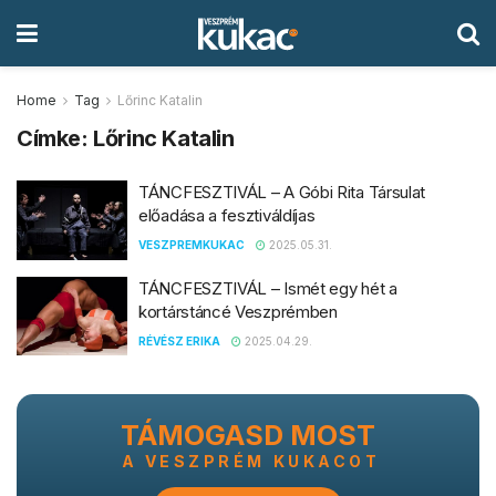
Home
Tag
Lőrinc Katalin
Címke:
Lőrinc Katalin
TÁNCFESZTIVÁL – A Góbi Rita Társulat
előadása a fesztiváldíjas
VESZPREMKUKAC
2025.05.31.
TÁNCFESZTIVÁL – Ismét egy hét a
kortárstáncé Veszprémben
RÉVÉSZ ERIKA
2025.04.29.
TÁMOGASD MOST
A VESZPRÉM KUKACOT