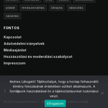
plakát
rendszerváltás
Ukrajna
választás
vásárlás
FONTOS
Kapcsolat
Adatvédelmi irányelvek
Médiaajánlat
Hozzászólási és moderálási szabályzat
Impresszum
Kedves Látogató! Tájékoztatjuk, hogy a honlap felhasználói
élmény fokozásának érdekében sütiket alkalmazunk. A
honlapunk használatával ön a tájékoztatásunkat tudomásul
veszi.
© 2023 VeszprémKukac - Veszprém online közéleti portálja
Elfogadom