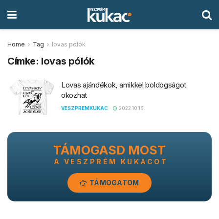
Home
Tag
lovas pólók
Címke:
lovas pólók
Lovas ajándékok, amikkel boldogságot
okozhat
VESZPREMKUKAC
2022.10.16.
TÁMOGASD MOST
A VESZPRÉM KUKACOT
TÁMOGATOM