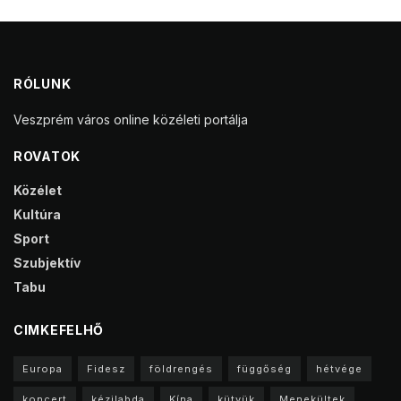
RÓLUNK
Veszprém város online közéleti portálja
ROVATOK
Közélet
Kultúra
Sport
Szubjektív
Tabu
CIMKEFELHŐ
Europa
Fidesz
földrengés
függőség
hétvége
koncert
kézilabda
Kína
kütyük
Menekültek