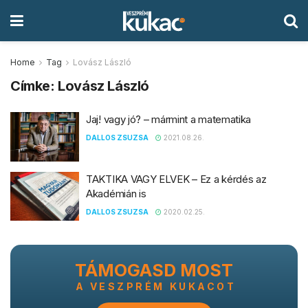
Home
Tag
Lovász László
Címke:
Lovász László
Jaj! vagy jó? – mármint a matematika
DALLOS ZSUZSA
2021.08.26.
TAKTIKA VAGY ELVEK – Ez a kérdés az
Akadémián is
DALLOS ZSUZSA
2020.02.25.
TÁMOGASD MOST
A VESZPRÉM KUKACOT