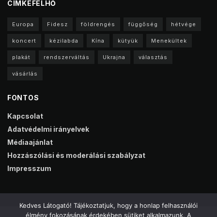
CIMKEFELHŐ
Europa
Fidesz
földrengés
függőség
hétvége
koncert
kézilabda
Kína
kütyük
Menekültek
plakát
rendszerváltás
Ukrajna
választás
vásárlás
FONTOS
Kapcsolat
Adatvédelmi irányelvek
Médiaajánlat
Hozzászólási és moderálási szabályzat
Impresszum
Kedves Látogató! Tájékoztatjuk, hogy a honlap felhasználói
élmény fokozásának érdekében sütiket alkalmazunk. A