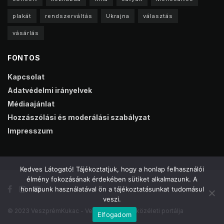
plakát
rendszerváltás
Ukrajna
választás
vásárlás
FONTOS
Kapcsolat
Adatvédelmi irányelvek
Médiaajánlat
Hozzászólási és moderálási szabályzat
Impresszum
Kedves Látogató! Tájékoztatjuk, hogy a honlap felhasználói
élmény fokozásának érdekében sütiket alkalmazunk. A
honlapunk használatával ön a tájékoztatásunkat tudomásul
veszi.
© 2023 VeszprémKukac - Veszprém online közéleti portálja
Elfogadom