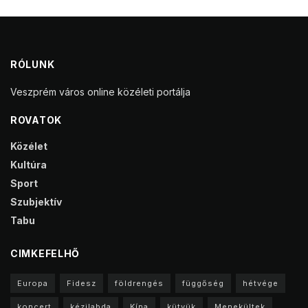
RÓLUNK
Veszprém város online közéleti portálja
ROVATOK
Közélet
Kultúra
Sport
Szubjektív
Tabu
CIMKEFELHŐ
Europa
Fidesz
földrengés
függőség
hétvége
koncert
kézilabda
Kína
kütyük
Menekültek