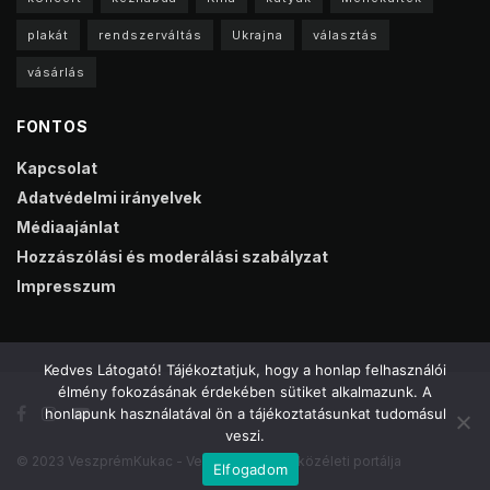
plakát
rendszerváltás
Ukrajna
választás
vásárlás
FONTOS
Kapcsolat
Adatvédelmi irányelvek
Médiaajánlat
Hozzászólási és moderálási szabályzat
Impresszum
Kedves Látogató! Tájékoztatjuk, hogy a honlap felhasználói
élmény fokozásának érdekében sütiket alkalmazunk. A
honlapunk használatával ön a tájékoztatásunkat tudomásul
veszi.
© 2023 VeszprémKukac - Veszprém online közéleti portálja
Elfogadom