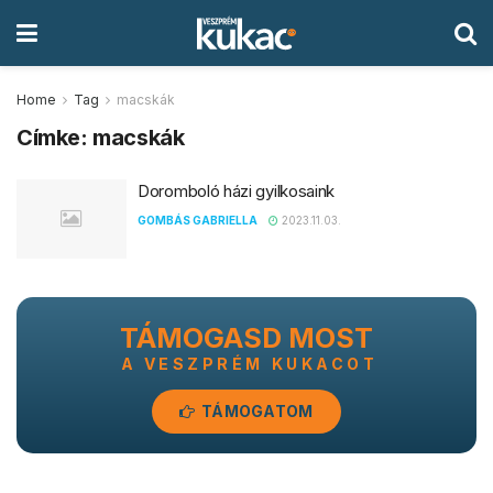
Home
Tag
macskák
Címke:
macskák
Doromboló házi gyilkosaink
GOMBÁS GABRIELLA
2023.11.03.
TÁMOGASD MOST
A VESZPRÉM KUKACOT
TÁMOGATOM