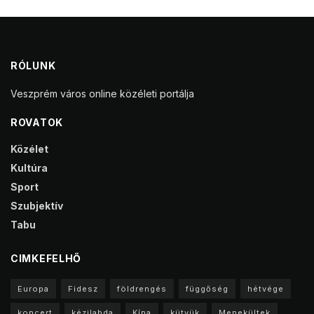
RÓLUNK
Veszprém város online közéleti portálja
ROVATOK
Közélet
Kultúra
Sport
Szubjektív
Tabu
CIMKEFELHŐ
Europa
Fidesz
földrengés
függőség
hétvége
koncert
kézilabda
Kína
kütyük
Menekültek