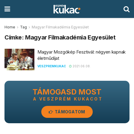
Home
Tag
Magyar Filmakadémia Egyesület
Címke:
Magyar Filmakadémia Egyesület
Magyar Mozgókép Fesztivál: négyen kapnak
életműdíjat
VESZPREMKUKAC
2021.06.08.
TÁMOGASD MOST
A VESZPRÉM KUKACOT
TÁMOGATOM