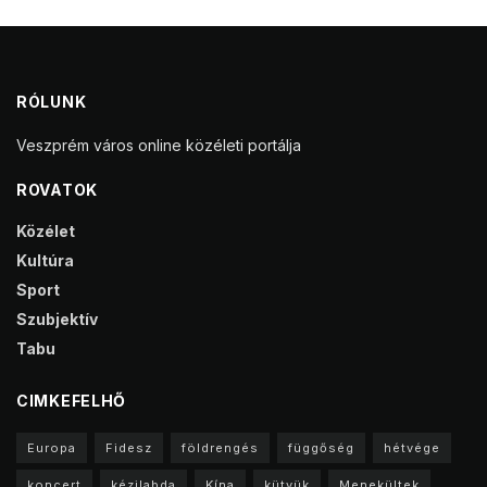
RÓLUNK
Veszprém város online közéleti portálja
ROVATOK
Közélet
Kultúra
Sport
Szubjektív
Tabu
CIMKEFELHŐ
Europa
Fidesz
földrengés
függőség
hétvége
koncert
kézilabda
Kína
kütyük
Menekültek