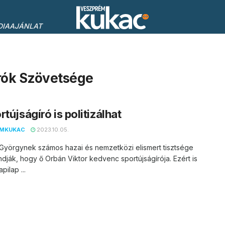
DIAAJÁNLAT
rók Szövetsége
rtújságíró is politizálhat
EMKUKAC
2023.10.05.
 Györgynek számos hazai és nemzetközi elismert tisztsége
dják, hogy ő Orbán Viktor kedvenc sportújságírója. Ezért is
pilap ...