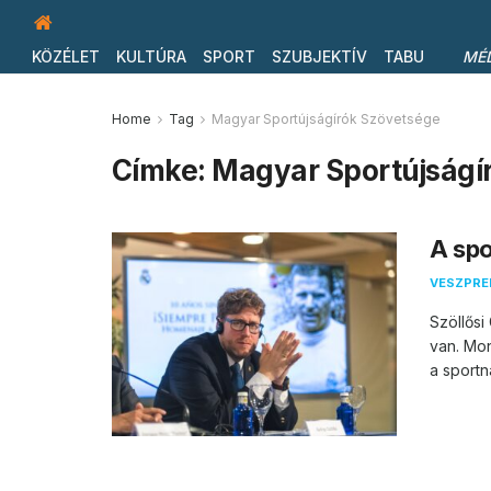
KÖZÉLET
KULTÚRA
SPORT
SZUBJEKTÍV
TABU
MÉ
Home
Tag
Magyar Sportújságírók Szövetsége
Címke:
Magyar Sportújságí
A spo
VESZPR
Szöllősi
van. Mon
a sportna