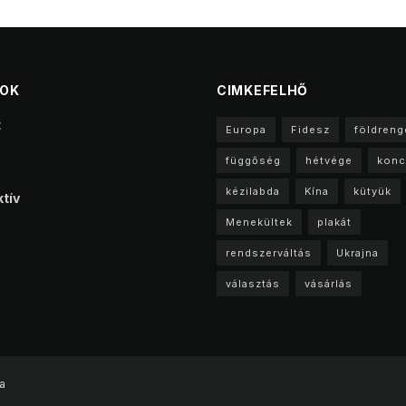
TOK
CIMKEFELHŐ
t
Europa
Fidesz
földreng
függőség
hétvége
konc
kézilabda
Kína
kütyük
tív
Menekültek
plakát
rendszerváltás
Ukrajna
választás
vásárlás
a