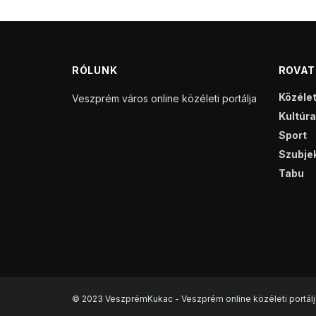
RÓLUNK
ROVA
Közéle
Veszprém város online közéleti portálja
Kultúra
Sport
Szubjek
Tabu
© 2023 VeszprémKukac - Veszprém online közéleti portálj