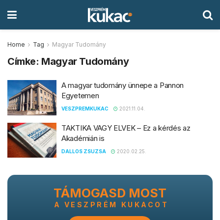
Home
Tag
Magyar Tudomány
Címke:
Magyar Tudomány
A magyar tudomány ünnepe a Pannon
Egyetemen
VESZPREMKUKAC
2021.11.04.
TAKTIKA VAGY ELVEK – Ez a kérdés az
Akadémián is
DALLOS ZSUZSA
2020.02.25.
TÁMOGASD MOST
A VESZPRÉM KUKACOT