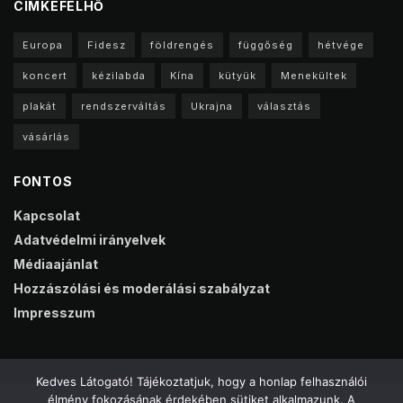
CIMKEFELHŐ
Europa
Fidesz
földrengés
függőség
hétvége
koncert
kézilabda
Kína
kütyük
Menekültek
plakát
rendszerváltás
Ukrajna
választás
vásárlás
FONTOS
Kapcsolat
Adatvédelmi irányelvek
Médiaajánlat
Hozzászólási és moderálási szabályzat
Impresszum
Kedves Látogató! Tájékoztatjuk, hogy a honlap felhasználói
élmény fokozásának érdekében sütiket alkalmazunk. A