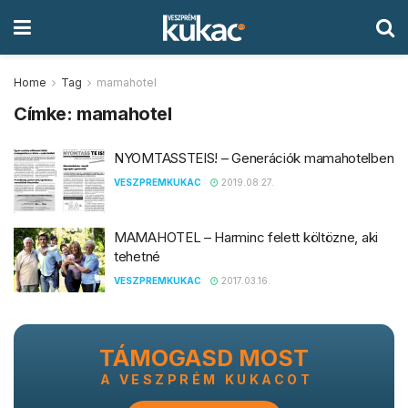
Home
Tag
mamahotel
Címke:
mamahotel
NYOMTASSTEIS!​ – Generációk mamahotelben
VESZPREMKUKAC
2019.08.27.
MAMAHOTEL – Harminc felett költözne, aki
tehetné
VESZPREMKUKAC
2017.03.16.
TÁMOGASD MOST
A VESZPRÉM KUKACOT