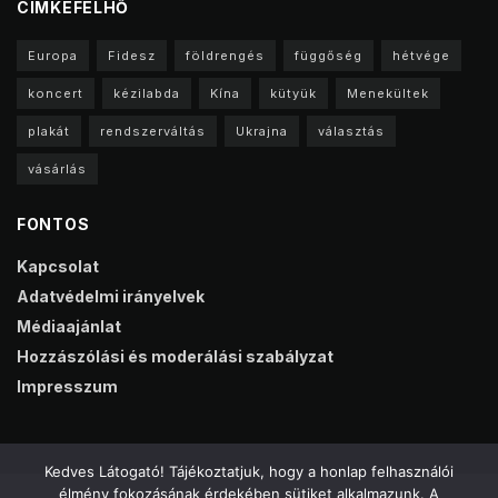
CIMKEFELHŐ
Europa
Fidesz
földrengés
függőség
hétvége
koncert
kézilabda
Kína
kütyük
Menekültek
plakát
rendszerváltás
Ukrajna
választás
vásárlás
FONTOS
Kapcsolat
Adatvédelmi irányelvek
Médiaajánlat
Hozzászólási és moderálási szabályzat
Impresszum
Kedves Látogató! Tájékoztatjuk, hogy a honlap felhasználói
élmény fokozásának érdekében sütiket alkalmazunk. A