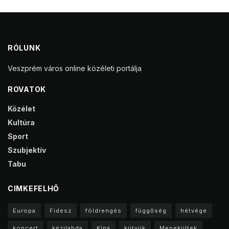
RÓLUNK
Veszprém város online közéleti portálja
ROVATOK
Közélet
Kultúra
Sport
Szubjektív
Tabu
CIMKEFELHŐ
Europa
Fidesz
földrengés
függőség
hétvége
koncert
kézilabda
Kína
kütyük
Menekültek