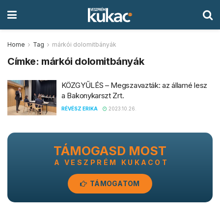
Home
Tag
márkói dolomitbányák
Címke:
márkói dolomitbányák
KÖZGYŰLÉS – Megszavazták: az államé lesz
a Bakonykarszt Zrt.
RÉVÉSZ ERIKA
2023.10.26.
TÁMOGASD MOST
A VESZPRÉM KUKACOT
TÁMOGATOM