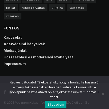
plakát
rendszerváltás
Ukrajna
választás
vásárlás
FONTOS
Kapcsolat
Adatvédelmi irányelvek
Médiaajánlat
Hozzászólási és moderálási szabályzat
Impresszum
Kedves Látogató! Tájékoztatjuk, hogy a honlap felhasználói
élmény fokozásának érdekében sütiket alkalmazunk. A
honlapunk használatával ön a tájékoztatásunkat tudomásul
veszi.
© 2023 VeszprémKukac - Veszprém online közéleti portálja
Elfogadom